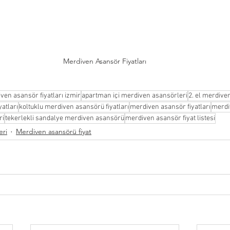
Merdiven Asansör Fiyatları
ven asansör fiyatları izmir
apartman içi merdiven asansörleri
2. el merdive
atları
koltuklu merdiven asansörü fiyatları
merdiven asansör fiyatları
merdi
ri
tekerlekli sandalye merdiven asansörü
merdiven asansör fiyat listesi
eri
Merdiven asansörü fiyat