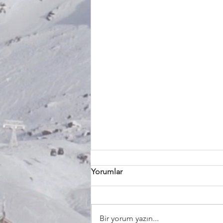
Yorumlar
Bir yorum yazın...
Engelli Asansörleri