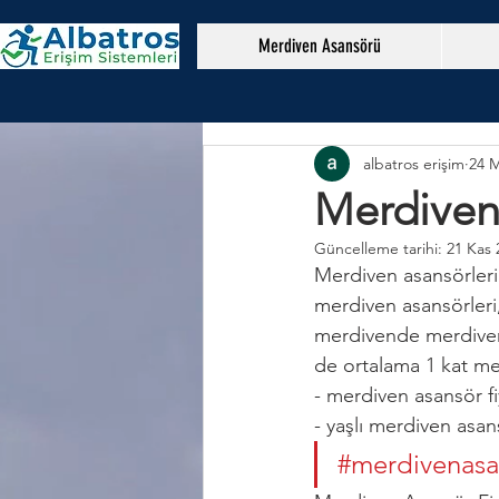
Merdiven Asansörü
albatros erişim
24 M
Merdiven 
Güncelleme tarihi:
21 Kas 
Merdiven asansörleri
merdiven asansörleri,
merdivende merdiven 
de ortalama 1 kat me
- merdiven asansör fi
- yaşlı merdiven asans
#merdivenasan