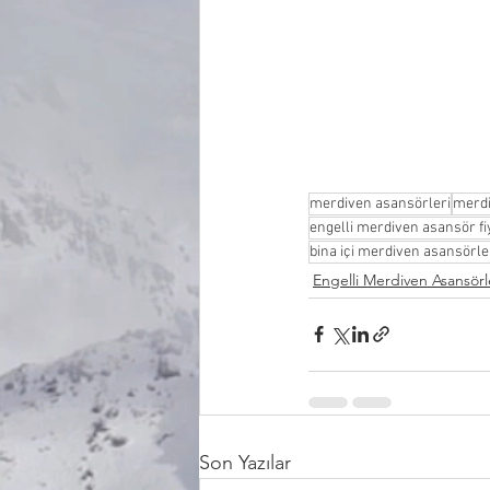
merdiven asansörleri
merdi
engelli merdiven asansör fiy
bina içi merdiven asansörle
Engelli Merdiven Asansörl
Son Yazılar