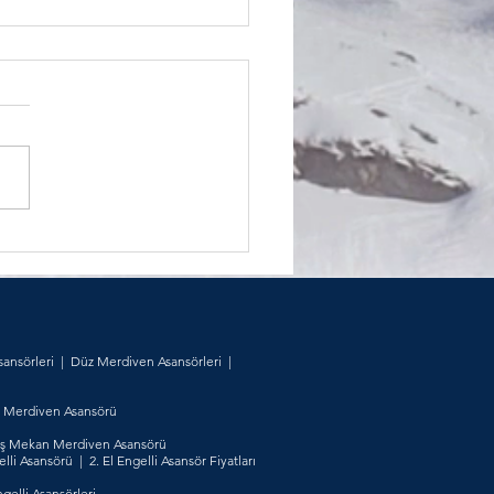
uklu Merdiven Asansör
ları
sansörleri
|
Düz Merdiven Asansörleri
|
El Merdiven Asansörü
ş Mekan Merdiven Asansörü
elli Asansörü
|
2. El Engelli Asansör Fiyatları
gelli Asansörleri