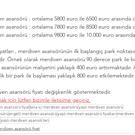
en asansörü : ortalama 5800 euro ile 6500 euro arasında 
en asansörü : ortalama 7800 euro ile 8500 euro arasında 
en asansörü : ortalama 9800 euro ile 10.000 euro arasınd
yatları , merdiven asansörünün ilk başlangıç park noktası
ir. Örnek olarak merdiven asansörü 90 derece park ile b
asansörünün maliyetini yaklaşık 400 euro arttırmaktadır. 
k bir park ile başlaması yaklaşık 800 euro etkilemektedir.
en asansörü fiyatı değişkenlik göstermektedir. 
ak için lütfen bizimle iletişime geçiniz.
n asansörü fiyat
bina içi merdiven asansörü
yaşlı merdiven asansörü
nsörü
engelli merdiven asansörü
yaşlı merdiven asansörü fiyatları
merdiven 
ü
yaşlı merdiven asansörleri
rdiven asansörü fiyat