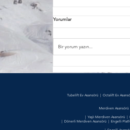
Yorumlar
Bir yorum yazın...
Engelli Asansörleri
Tubelift Ev Asansörü
|
Octalift Ev Asans
Merdiven Asansörü
|
Yaşlı Merdiven Asansörü
|
|
Dönerli Merdiven Asansörü
|
Engelli Plat
|
Engelli Asansör