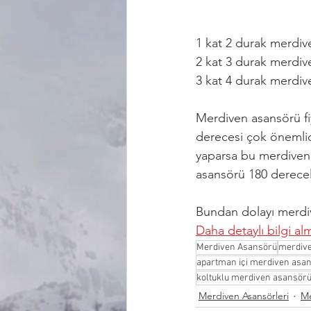
1 kat 2 durak merdiv
2 kat 3 durak merdiv
3 kat 4 durak merdiv
Merdiven asansörü fi
derecesi çok önemlid
yaparsa bu merdiven 
asansörü 180 dereceli
Bundan dolayı merdiv
Daha detaylı bilgi alm
Merdiven Asansörü
merdive
apartman içi merdiven asa
koltuklu merdiven asansör
Merdiven Asansörleri
Me