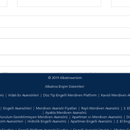
Merdiven Asansörü Alırken
Kolt
Dikkat Edilmesi Gereken 5
Fiyat
Altın Kural
© 2019 Albatroserisim
Albatros Erişim Sistemleri
örü
|
Vidalı Ev Asansörleri
|
Düz Tip Engelli Merdiven Platform
|
Kavisli Merdiven A
|
Engelli Asansörleri
|
Merdiven Asansör Fiyatları
|
Raylı Merdiven Asansörü
|
2. 
|
Ayakta Merdiven Asansörü
Kurulum Gerektirmeyen Merdiven Asansörü
|
Apartman ıcı Merdiven Asansörü
|
Dı
form Asansörleri
|
Hidrolik Engelli Asansörü
|
Apartman Engelli Asansörü
|
2. El Eng
 Fiyatları
|
Engelli Platform Asansör Fiyatları
|
Engelli Asansörü İmalat
|
Albatros En