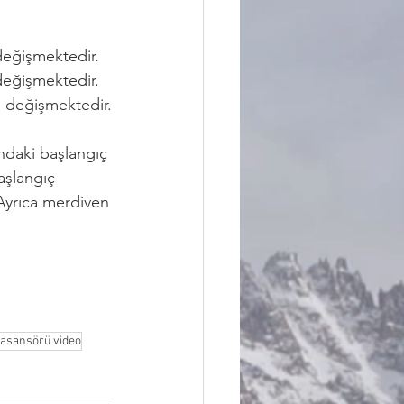
değişmektedir.
değişmektedir.
a değişmektedir.
ndaki başlangıç 
aşlangıç 
Ayrıca merdiven 
 
asansörü video