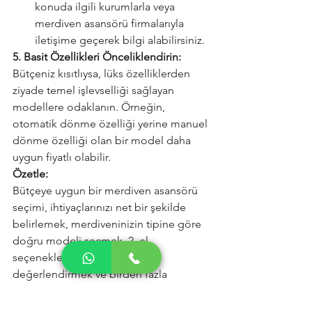
konuda ilgili kurumlarla veya 
merdiven asansörü firmalarıyla 
iletişime geçerek bilgi alabilirsiniz.
5. Basit Özellikleri Önceliklendirin:
Bütçeniz kısıtlıysa, lüks özelliklerden 
ziyade temel işlevselliği sağlayan 
modellere odaklanın. Örneğin, 
otomatik dönme özelliği yerine manuel 
dönme özelliği olan bir model daha 
uygun fiyatlı olabilir.
Özetle:
Bütçeye uygun bir merdiven asansörü 
seçimi, ihtiyaçlarınızı net bir şekilde 
belirlemek, merdiveninizin tipine göre 
doğru modeli seçmek, 2. el 
seçeneklerini dikkatlice 
değerlendirmek ve birden fazla 
firmadan teklif alarak kapsamlı bir 
karşılaştırma yapmakla mümkündür. 